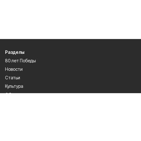
Разделы
80 лет Победы
Новости
Статьи
Культура
Общество
Спорт
Экономика
Спецпроекты
Политика
Газета