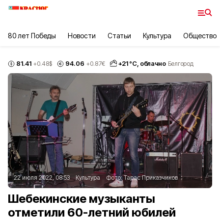
80 лет Победы
Новости
Статьи
Культура
Общество
81.41
94.06
+
21
°С,
облачно
+0.48
$
+0.87
€
Белгород
22 июля 2022, 08:53
Культура
Фото:
Тарас Приказчиков
Шебекинские музыканты
отметили 60-летний юбилей